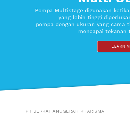
ika tekanan
ukan dimana
tidak bisa
n tersebut.
N MORE
PT BERKAT ANUGERAH KHARISMA
SPESIALIS POMPA