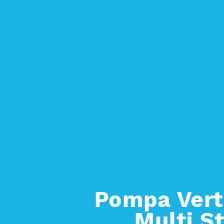
tical
Stage