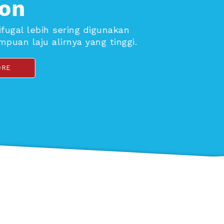
Pompa Multistage digunakan ket
yang lebih tinggi diperl
pompa dengan ukuran yang sama 
mencapai tekana
LEAR