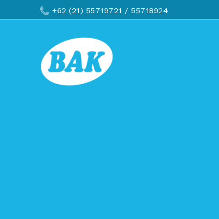
+62 (21) 55719721
/ 55718924