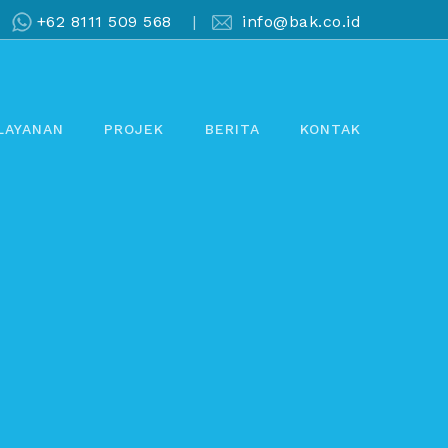
+62 8111 509 568
|
info@bak.co.id
LAYANAN
PROJEK
BERITA
KONTAK