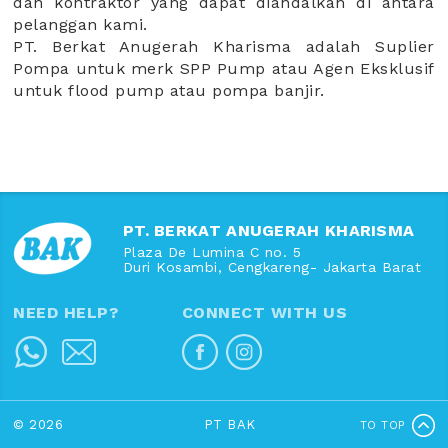
dan kontraktor yang dapat diandalkan di antara
pelanggan kami.
PT. Berkat Anugerah Kharisma adalah Suplier
Pompa untuk merk SPP Pump atau Agen Eksklusif
untuk flood pump atau pompa banjir.
PT. BERKAT ANUGERAH KHARISMA
Plaza De Lumina C no. 5
Duri Kosambi, Cengkareng- Jakarta Barat
NEED HELP?
CONNECT WITH US
© 2026
PT BAK
TO TOP