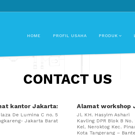
HOME
PROFIL USAHA
PRODUK
CONTACT US
at kantor Jakarta:
Alamat workshop J
Plaza De Lumina C no. 5
Jl. KH. Hasyim Ashari
ngkareng- Jakarta Barat
Kavling DPR Blok B No.
Kel. Neroktog Kec. Pin
Kota Tangerang – Bant