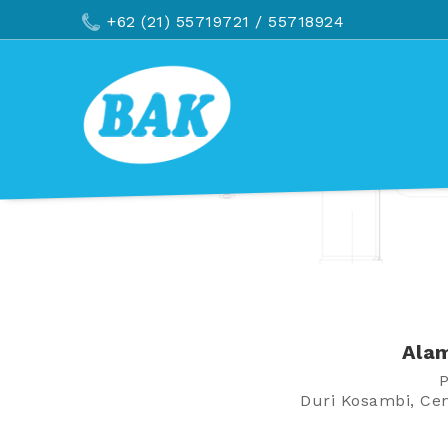
+62 (21) 55719721
/ 55718924
Alam
Duri Kosambi, Ce