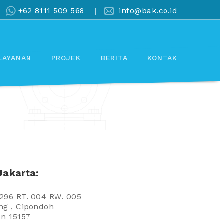
+62 8111 509 568
|
info@bak.co.id
LAYANAN
PROJEK
BERITA
KONTAK
akarta:
 296 RT. 004 RW. 005
ang , Cipondoh
en 15157