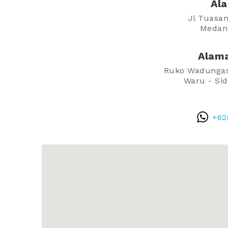
Ala
Jl Tuasan
Medan
Alama
Ruko Wadungasr
Waru - Sid
+62